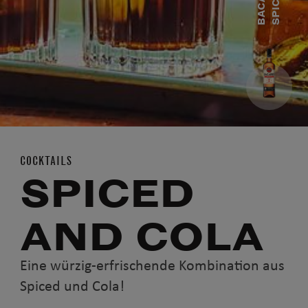
B
A
C
A
R
D
I
S
P
I
C
E
D
COCKTAILS
SPICED
AND COLA
Eine würzig-erfrischende Kombination aus
Spiced und Cola!