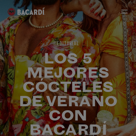
EDITORIAL
LOS 5
MEJORES
CÓCTELES
DE VERANO
CON
BACARDÍ