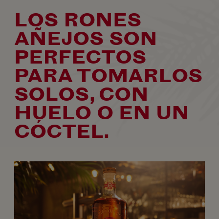
LOS RONES
AÑEJOS SON
PERFECTOS
PARA TOMARLOS
SOLOS, CON
HUELO O EN UN
CÓCTEL.