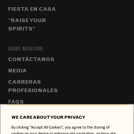
FIESTA EN CASA
“RAISE YOUR
SPIRITS”
SOBRE NOSOTROS
CONTÁCTANOS
MEDIA
CARRERAS
PROFESIONALES
FAQS
MAPA DEL SITIO
WE CARE ABOUT YOUR PRIVACY
By clicking “Accept All Cookies”, you agree to the storing of
cookies on your device to enhance site navigation, analyze site