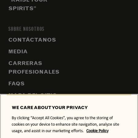
SPIRITS”
SOBRE NOSOTROS
CONTÁCTANOS
MEDIA
CARRERAS
PROFESIONALES
FAQS
MAPA DEL SITIO
WE CARE ABOUT YOUR PRIVACY
By clicking “Accept All Cookies”, you agree to the storing of
POLÍTICA DE PRIVACIDAD
POLÍTICA DE COOKIES
cookies on your device to enhance site navigation, analyze site
usage, and assist in our marketing efforts.
Cookie Policy
TÉRMINOS Y CONDICIONES