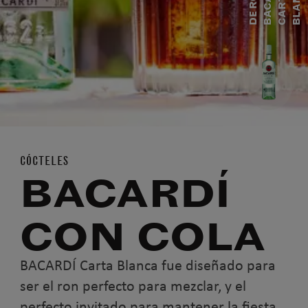
Í
D
A
D
E
R
O
N
B
A
C
A
C
A
R
T
B
L
A
N
R
A
C
CÓCTELES
BACARDÍ
CON COLA
BACARDÍ Carta Blanca fue diseñado para
ser el ron perfecto para mezclar, y el
perfecto invitado para mantener la fiesta