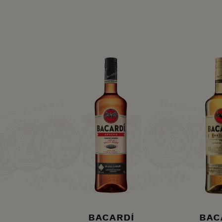
BACARDÍ
BAC