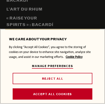
BACARDÍ
L’ART DU RHUM
« RAISE YOUR
SPIRITS » : BACARDÍ
RÉPOND PRÉSENT
WE CARE ABOUT YOUR PRIVACY
QUI SOMMES-NOUS ?
By clicking “Accept All Cookies”, you agree to the storing of
cookies on your device to enhance site navigation, analyze site
NOUS CONTACTER
usage, and assist in our marketing efforts.
Cookie Policy
MÉDIAS
MANAGE PREFERENCES
TRAVAILLER AVEC
REJECT ALL
NOUS
FAQ
ACCEPT ALL COOKIES
PLAN DU SITE