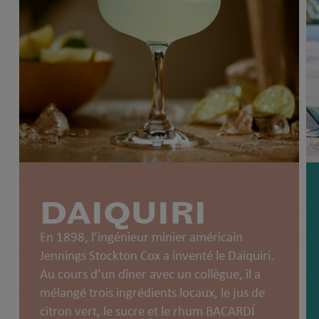
DAIQUIRI
En 1898, l’ingénieur minier américain
Jennings Stockton Cox a inventé le Daiquiri.
Au cours d’un dîner avec un collègue, il a
mélangé trois ingrédients locaux, le jus de
citron vert, le sucre et le rhum BACARDÍ