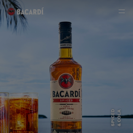
SPICED
& COLA