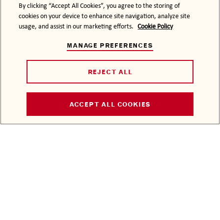
By clicking “Accept All Cookies”, you agree to the storing of
« RAISE YOUR
cookies on your device to enhance site navigation, analyze site
SPIRITS » : BACARDÍ
usage, and assist in our marketing efforts.
Cookie Policy
RÉPOND PRÉSENT
MANAGE PREFERENCES
QUI SOMMES-NOUS ?
REJECT ALL
NOUS CONTACTER
ACCEPT ALL COOKIES
MÉDIAS
TRAVAILLER AVEC
NOUS
FAQ
PLAN DU SITE