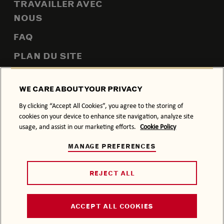
TRAVAILLER AVEC
NOUS
FAQ
PLAN DU SITE
WE CARE ABOUT YOUR PRIVACY
POLITIQUE DE CONFIDENTIALITÉ
POLITIQUE RELATIVE AUX COOKIES
By clicking “Accept All Cookies”, you agree to the storing of
cookies on your device to enhance site navigation, analyze site
CONDITIONS GÉNÉRALES
usage, and assist in our marketing efforts.
Cookie Policy
L’ABUS D’ALCOOL EST DANGEREUX POUR LA SANTÉ, À
MANAGE PREFERENCES
CONSOMMER AVEC MODÉRATION.
© 2026 BACARDÍ, SON HABILLAGE COMMERCIAL ET LE
LOGO CHAUVE-SOURIS SONT DES MARQUES DE
REJECT ALL
COMMERCE DE BACARDI & COMPANY LIMITED. BACARDÍ
U.S.A., INC. CORAL GABLES, FLORIDE RHUM : 40 %
ACCEPT ALL COOKIES
D’ALCOOL PAR VOLUME.