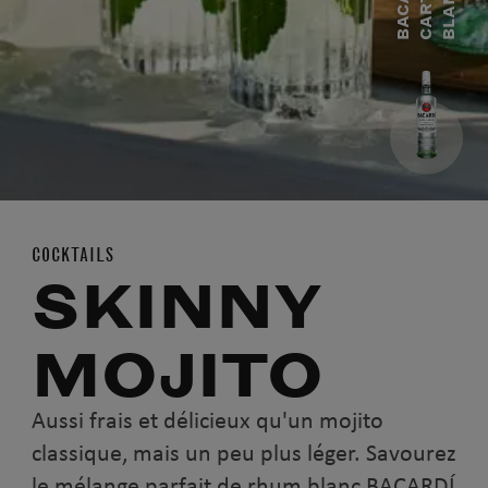
B
A
C
A
Í
C
A
R
T
B
L
A
N
D
A
R
A
C
COCKTAILS
SKINNY
MOJITO
Aussi frais et délicieux qu'un mojito
classique, mais un peu plus léger. Savourez
le mélange parfait de rhum blanc BACARDÍ