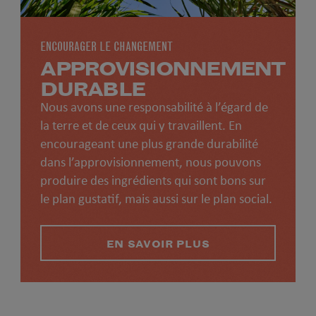
ENCOURAGER LE CHANGEMENT
APPROVISIONNEMENT
DURABLE
Nous avons une responsabilité à l’égard de
la terre et de ceux qui y travaillent. En
encourageant une plus grande durabilité
dans l’approvisionnement, nous pouvons
produire des ingrédients qui sont bons sur
le plan gustatif, mais aussi sur le plan social.
EN SAVOIR PLUS