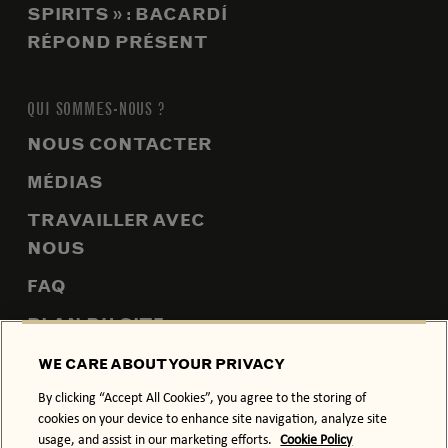
SPIRITS » : BACARDÍ
RÉPOND PRÉSENT
QUI SOMMES-NOUS ?
NOUS CONTACTER
MÉDIAS
TRAVAILLER AVEC
NOUS
FAQ
PLAN DU SITE
WE CARE ABOUT YOUR PRIVACY
By clicking “Accept All Cookies”, you agree to the storing of
POLITIQUE DE CONFIDENTIALITÉ
POLITIQUE RELATIVE AUX COOKIES
cookies on your device to enhance site navigation, analyze site
usage, and assist in our marketing efforts.
Cookie Policy
CONDITIONS GÉNÉRALES