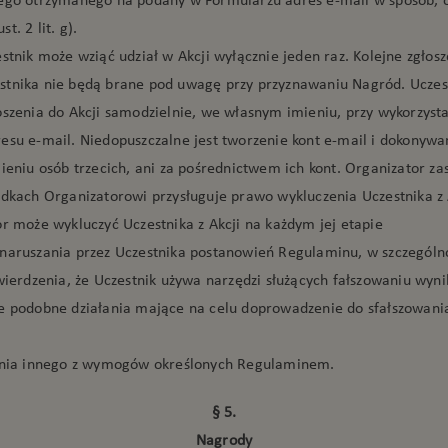
t. 2 lit. g).
stnik może wziąć udział w Akcji wyłącznie jeden raz. Kolejne zgłos
tnika nie będą brane pod uwagę przy przyznawaniu Nagród. Uczes
oszenia do Akcji samodzielnie, we własnym imieniu, przy wykorzyst
esu e-mail. Niedopuszczalne jest tworzenie kont e-mail i dokonywan
ieniu osób trzecich, ani za pośrednictwem ich kont. Organizator za
adkach Organizatorowi przysługuje prawo wykluczenia Uczestnika z 
or może wykluczyć Uczestnika z Akcji na każdym jej etapie
naruszania przez Uczestnika postanowień Regulaminu, w szczególno
wierdzenia, że Uczestnik używa narzędzi służących fałszowaniu wyni
e podobne działania mające na celu doprowadzenie do sfałszowania
enia innego z wymogów określonych Regulaminem.
§ 5.
Nagrody