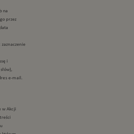
b na
go przez
data
z zaznaczenie
sę i
słów),
res e-mail.
 w Akcji
treści
du
o którym