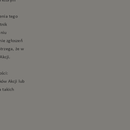
zenia tego
tnik
aniu
ie zgłoszeń́
strzega, że w
Akcji.
ści:
ków Akcji lub
 takich