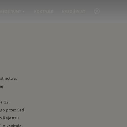
ASZE RUMY
KOKTAJLE
NASZ ŚWIAT
estnictwa,
ej
ka 12,
go przez Sąd
o Rejestru
 o kapitale