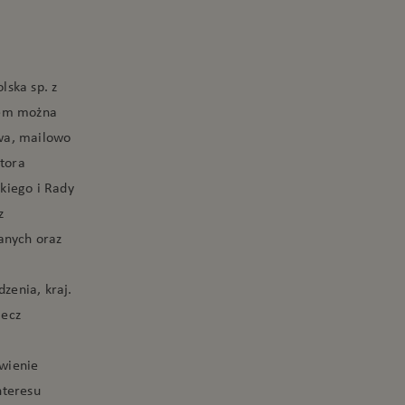
lska sp. z
rem można
awa, mailowo
ktora
kiego i Rady
z
anych oraz
dzenia, kraj.
lecz
iwienie
nteresu