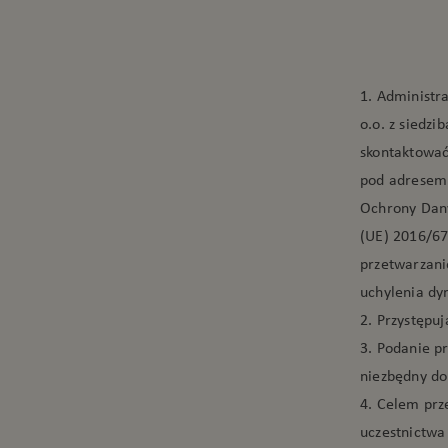
1. Administr
o.o. z siedz
skontaktować
pod adresem
Ochrony Dan
(UE) 2016/67
przetwarzani
uchylenia d
2. Przystępuj
3. Podanie p
niezbędny do
4. Celem prz
uczestnictwa 