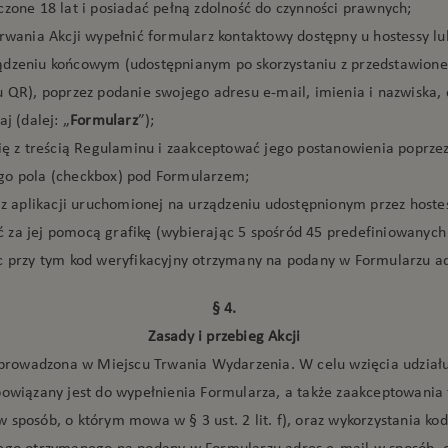
czone 18 lat i posiadać pełną zdolność do czynności prawnych;
Trwania Akcji wypełnić formularz kontaktowy dostępny u hostessy lu
dzeniu końcowym (udostępnianym po skorzystaniu z przedstawione
u QR), poprzez podanie swojego adresu e-mail, imienia i nazwiska, 
aj (dalej: „
Formularz
”);
się z treścią Regulaminu i zaakceptować jego postanowienia poprze
o pola (checkbox) pod Formularzem;
ć z aplikacji uruchomionej na urządzeniu udostępnionym przez hostes
za jej pomocą grafikę (wybierając 5 spośród 45 predefiniowanych 
c przy tym kod weryfikacyjny otrzymany na podany w Formularzu ad
§ 4.
Zasady i przebieg Akcji
t prowadzona w Miejscu Trwania Wydarzenia. W celu wzięcia udziału
bowiązany jest do wypełnienia Formularza, a także zaakceptowania 
 sposób, o którym mowa w § 3 ust. 2 lit. f), oraz wykorzystania ko
ego otrzymanego na podany w Formularzu adres e-mail w sposób, 