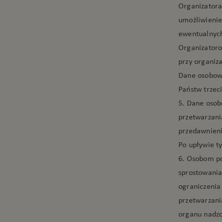
Organizatora,
umożliwienie
ewentualnych
Organizatoro
przy organiza
Dane osobowe
Państw trzeci
5. Dane osob
przetwarzan
przedawnieni
Po upływie t
6. Osobom po
sprostowania
ograniczenia
przetwarzani
organu nadzo