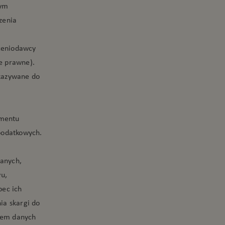
tym
zenia
ceniodawcy
ie prawne).
ekazywane do
h
omentu
podatkowych.
anych,
wu,
bec ich
ia skargi do
iem danych