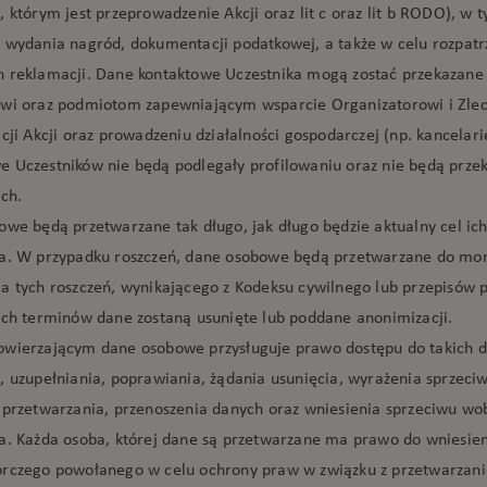
 którym jest przeprowadzenie Akcji oraz lit c oraz lit b RODO), w 
 wydania nagród, dokumentacji podatkowej, a także w celu rozpatr
 reklamacji. Dane kontaktowe Uczestnika mogą zostać przekazane
wi oraz podmiotom zapewniającym wsparcie Organizatorowi i Zle
cji Akcji oraz prowadzeniu działalności gospodarczej (np. kancelar
 Uczestników nie będą podlegały profilowaniu oraz nie będą prz
ch.
owe będą przetwarzane tak długo, jak długo będzie aktualny cel ic
ia. W przypadku roszczeń, dane osobowe będą przetwarzane do m
a tych roszczeń, wynikającego z Kodeksu cywilnego lub przepisów 
ych terminów dane zostaną usunięte lub poddane anonimizacji.
wierzającym dane osobowe przysługuje prawo dostępu do takich d
, uzupełniania, poprawiania, żądania usunięcia, wyrażenia sprzeci
 przetwarzania, przenoszenia danych oraz wniesienia sprzeciwu wo
a. Każda osoba, której dane są przetwarzane ma prawo do wniesien
rczego powołanego w celu ochrony praw w związku z przetwarzan