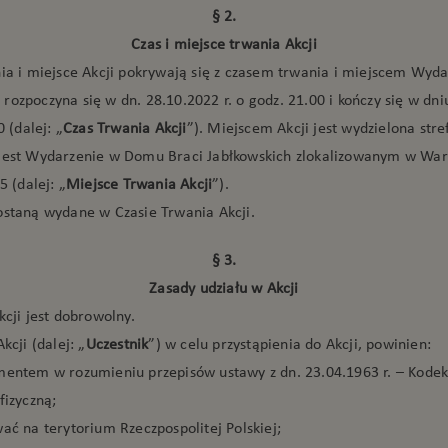
§ 2.
Czas i miejsce trwania Akcji
nia i miejsce Akcji pokrywają się z czasem trwania i miejscem Wyd
rozpoczyna się w dn. 28.10.2022 r. o godz. 21.00 i kończy się w dn
0 (dalej: „
Czas Trwania Akcji
”). Miejscem Akcji jest wydzielona stre
jest Wydarzenie w Domu Braci Jabłkowskich zlokalizowanym w War
5 (dalej: „
Miejsce Trwania Akcji
”).
ostaną wydane w Czasie Trwania Akcji.
§ 3.
Zasady udziału w Akcji
kcji jest dobrowolny.
kcji (dalej: „
Uczestnik
”) w celu przystąpienia do Akcji, powinien:
mentem w rozumieniu przepisów ustawy z dn. 23.04.1963 r. – Kodek
fizyczną;
ać na terytorium Rzeczpospolitej Polskiej;