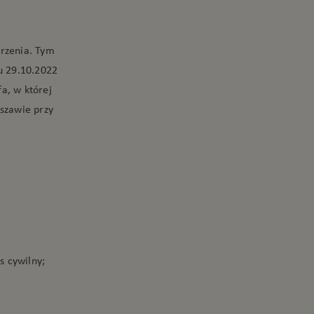
arzenia. Tym
iu 29.10.2022
fa, w której
szawie przy
s cywilny;