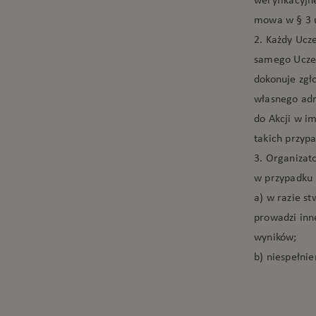
mowa w § 3 us
2. Każdy Ucze
samego Uczes
dokonuje zgł
własnego adr
do Akcji w im
takich przyp
3. Organizat
w przypadku 
a) w razie st
prowadzi inn
wyników;
b) niespełni