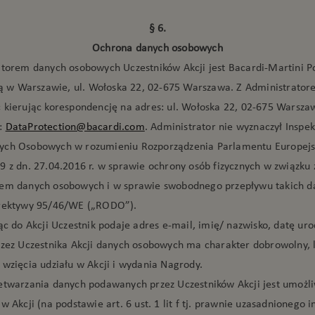
§ 6.
Ochrona danych osobowych
atorem danych osobowych Uczestników Akcji jest Bacardi-Martini Po
ibą w Warszawie, ul. Wołoska 22, 02-675 Warszawa. Z Administrato
 kierując korespondencję na adres: ul. Wołoska 22, 02-675 Warsz
:
DataProtection@bacardi.com
. Administrator nie wyznaczył Inspe
ych Osobowych w rozumieniu Rozporządzenia Parlamentu Europejs
9 z dn. 27.04.2016 r. w sprawie ochrony osób fizycznych w związku 
em danych osobowych i w sprawie swobodnego przepływu takich d
yrektywy 95/46/WE („RODO”).
ąc do Akcji Uczestnik podaje adres e-mail, imię/ nazwisko, datę uro
rzez Uczestnika Akcji danych osobowych ma charakter dobrowolny, 
 wzięcia udziału w Akcji i wydania Nagrody.
etwarzania danych podawanych przez Uczestników Akcji jest umożl
w Akcji (na podstawie art. 6 ust. 1 lit f tj. prawnie uzasadnionego i