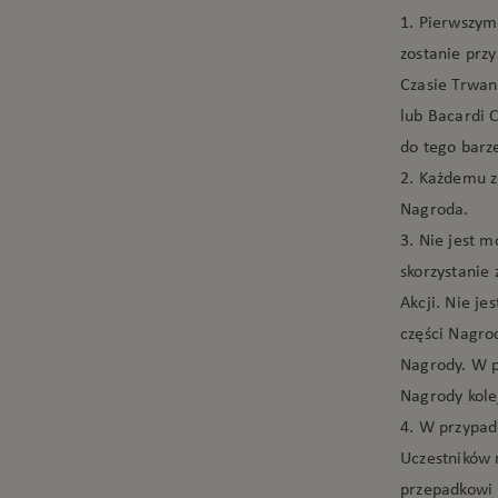
1. Pierwszym
zostanie prz
Czasie Trwan
lub Bacardi 
do tego barz
2. Każdemu z
Nagroda.
3. Nie jest 
skorzystanie
Akcji. Nie j
części Nagro
Nagrody. W p
Nagrody kole
4. W przypadk
Uczestników 
przepadkowi 