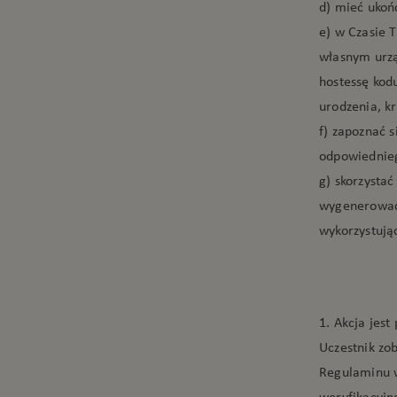
d) mieć ukoń
e) w Czasie 
własnym urzą
hostessę kod
urodzenia, kr
f) zapoznać 
odpowiednieg
g) skorzysta
wygenerować 
wykorzystują
1. Akcja jes
Uczestnik zo
Regulaminu w
weryfikacyjn