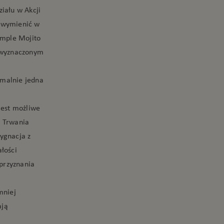
iału w Akcji
e wymienić w
imple Mojito
y wyznaczonym
ymalnie jedna
jest możliwe
s Trwania
ygnacja z
łości
przyznania
mniej
ają