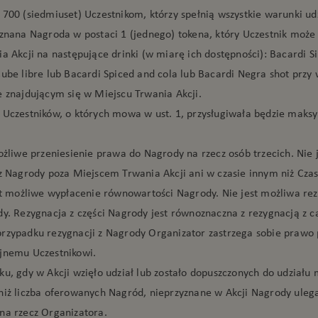
 700 (siedmiuset) Uczestnikom, którzy spełnią wszystkie warunki udz
yznana Nagroda w postaci 1 (jednego) tokena, który Uczestnik moż
ia Akcji na następujące drinki (w miarę ich dostępności): Bacardi S
Cube libre lub Bacardi Spiced and cola lub Bacardi Negra shot prz
e znajdującym się w Miejscu Trwania Akcji.
 Uczestników, o których mowa w ust. 1, przysługiwała będzie maks
możliwe przeniesienie prawa do Nagrody na rzecz osób trzecich. Nie 
 z Nagrody poza Miejscem Trwania Akcji ani w czasie innym niż Cza
est możliwe wypłacenie równowartości Nagrody. Nie jest możliwa rez
dy. Rezygnacja z części Nagrody jest równoznaczna z rezygnacją z ca
rzypadku rezygnacji z Nagrody Organizator zastrzega sobie prawo 
jnemu Uczestnikowi.
u, gdy w Akcji wzięło udział lub zostało dopuszczonych do udziału 
niż liczba oferowanych Nagród, nieprzyznane w Akcji Nagrody uleg
na rzecz Organizatora.