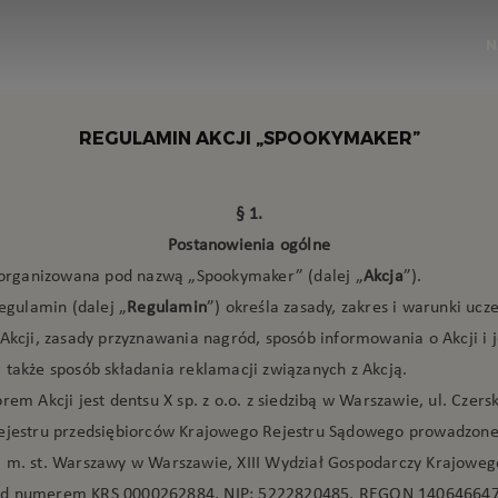
N
REGULAMIN AKCJI „SPOOKYMAKER”
§ 1.
Postanowienia ogólne
t organizowana pod nazwą „Spookymaker” (dalej „
Akcja
”).
regulamin (dalej „
Regulamin
”) określa zasady, zakres i warunki ucz
Akcji, zasady przyznawania nagród, sposób informowania o Akcji i j
 także sposób składania reklamacji związanych z Akcją.
rem Akcji jest dentsu X sp. z o.o. z siedzibą w Warszawie, ul. Czers
ejestru przedsiębiorców Krajowego Rejestru Sądowego prowadzone
 m. st. Warszawy w Warszawie, XIII Wydział Gospodarczy Krajoweg
d numerem KRS 0000262884, NIP: 5222820485, REGON 140646647,