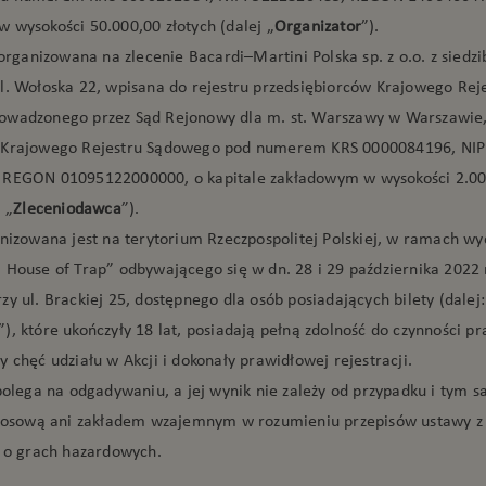
 wysokości 50.000,00 złotych (dalej „
Organizator
”).
 organizowana na zlecenie Bacardi–Martini Polska sp. z o.o. z siedz
l. Wołoska 22, wpisana do rejestru przedsiębiorców Krajowego Rej
wadzonego przez Sąd Rejonowy dla m. st. Warszawy w Warszawie, 
 Krajowego Rejestru Sądowego pod numerem KRS 0000084196, NIP
 REGON 01095122000000, o kapitale zakładowym w wysokości 2.00
 „
Zleceniodawca
”).
anizowana jest na terytorium Rzeczpospolitej Polskiej, w ramach w
 House of Trap” odbywającego się w dn. 28 i 29 października 2022 
y ul. Brackiej 25, dostępnego dla osób posiadających bilety (dalej:
”), które ukończyły 18 lat, posiadają pełną zdolność do czynności p
 chęć udziału w Akcji i dokonały prawidłowej rejestracji.
 polega na odgadywaniu, a jej wynik nie zależy od przypadku i tym 
 losową ani zakładem wzajemnym w rozumieniu przepisów ustawy z
. o grach hazardowych.