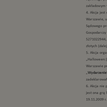
zakładowym w
4. Akcja jest
Warszawie, u
Sądowego pro
Gospodarczy
5271022944,
złotych (dalej
5. Akcja org
„Halloween:|
Warszawie prz
„
Wydarzenie
zadeklarowały
6. Akcja nie
jest ona grą
19.11.2009 r