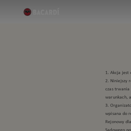
1. Akcja jes
2. Niniejszy 
czas trwania 
warunkach, a
3. Organizato
wpisana do r
Rejonowy dla
Sądowego po