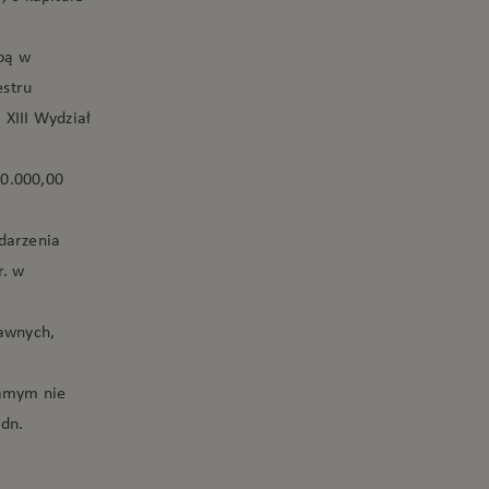
ibą w
estru
XIII Wydział
0.000,00
ydarzenia
r. w
rawnych,
samym nie
 dn.