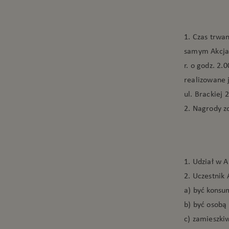
1. Czas trwa
samym Akcja 
r. o godz. 2.0
realizowane 
ul. Brackiej 2
2. Nagrody z
1. Udział w A
2. Uczestnik A
a) być konsu
b) być osobą 
c) zamieszkiw