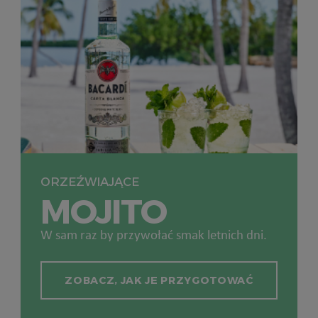
ORZEŹWIAJĄCE
MOJITO
W sam raz by przywołać smak letnich dni.
ZOBACZ, JAK JE PRZYGOTOWAĆ