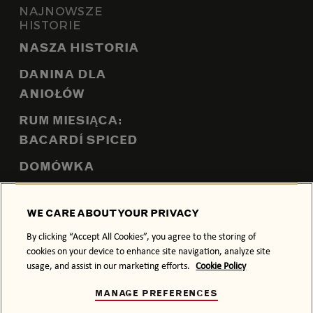
NAJNOWSZE
HISTORIE
NASZA HISTORIA
DANINA DLA
ANIOŁÓW
RUM MIESIĄCA:
BACARDÍ SPICED
DOMÓWKA
RAISE YOUR SPIRITS
WE CARE ABOUT YOUR PRIVACY
By clicking “Accept All Cookies”, you agree to the storing of
O NAS
cookies on your device to enhance site navigation, analyze site
SKONTAKTUJ SIĘ Z
usage, and assist in our marketing efforts.
Cookie Policy
NAMI
MANAGE PREFERENCES
MEDIA