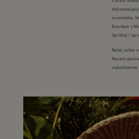
Chcesz wiedz
dojrzewający
aromatów, kt
Bourbon z Ma
Spróbuj i sp
Nalej sobie 
Nosem poczuj
wykończenie 