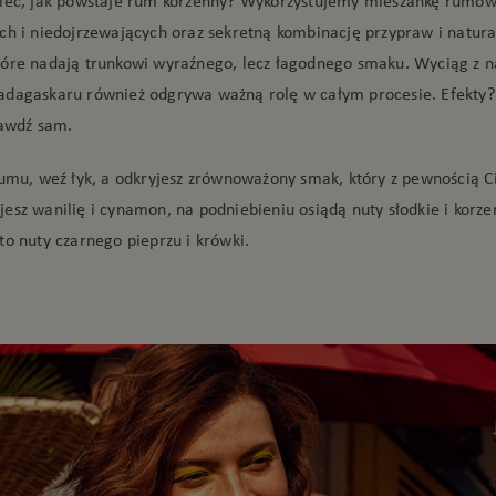
ieć, jak powstaje rum korzenny? Wykorzystujemy mieszankę rumó
ch i niedojrzewających oraz sekretną kombinację przypraw i natur
óre nadają trunkowi wyraźnego, lecz łagodnego smaku. Wyciąg z na
dagaskaru również odgrywa ważną rolę w całym procesie. Efekty?
rawdź sam.
rumu, weź łyk, a odkryjesz zrównoważony smak, który z pewnością C
esz wanilię i cynamon, na podniebieniu osiądą nuty słodkie i korze
to nuty czarnego pieprzu i krówki.