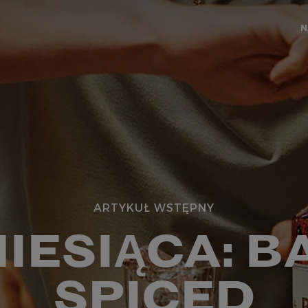
N
ARTYKUŁ WSTĘPNY
IESIĄCA: B
SPICED