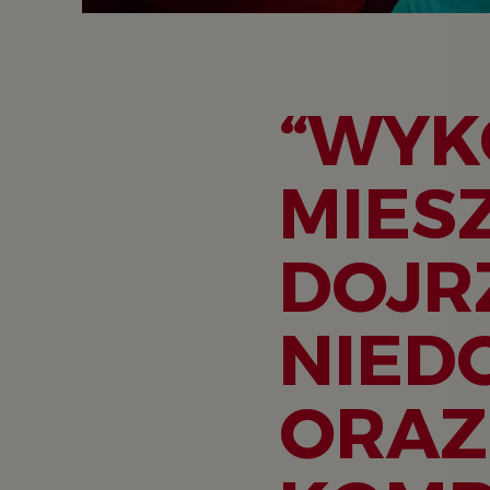
“WYK
MIES
DOJR
NIED
ORAZ