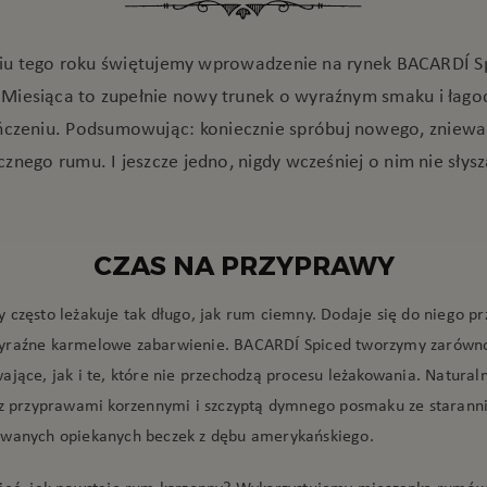
u tego roku świętujemy wprowadzenie na rynek BACARDÍ S
Miesiąca to zupełnie nowy trunek o wyraźnym smaku i łag
czeniu. Podsumowując: koniecznie spróbuj nowego, zniewa
znego rumu. I jeszcze jedno, nigdy wcześniej o nim nie słysz
CZAS NA PRZYPRAWY
 często leżakuje tak długo, jak rum ciemny. Dodaje się do niego p
yraźne karmelowe zabarwienie. BACARDÍ Spiced tworzymy zarówno
ające, jak i te, które nie przechodzą procesu leżakowania. Natura
 z przyprawami korzennymi i szczyptą dymnego posmaku ze starann
wanych opiekanych beczek z dębu amerykańskiego.