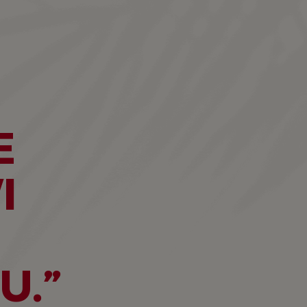
E
I
Z
U.”