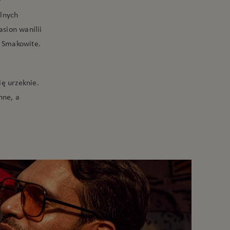
w
alnych
sion wanilii
 Smakowite.
ię urzeknie.
nne, a