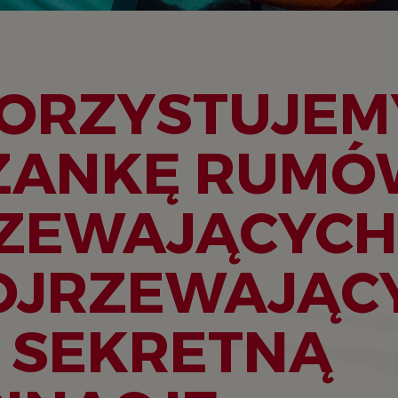
ORZYSTUJEM
ZANKĘ RUMÓ
ZEWAJĄCYCH 
OJRZEWAJĄC
 SEKRETNĄ