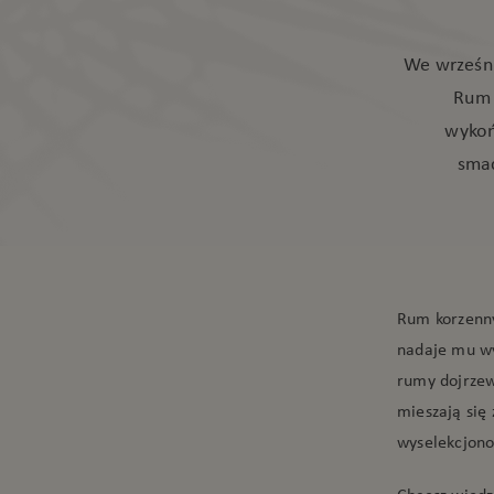
We wrześni
Rum 
wykoń
smac
Rum korzenny
nadaje mu w
rumy dojrzew
mieszają się
wyselekcjono