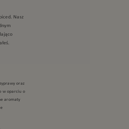
piced. Nasz
odnym
lająco
ałeś.
rzyprawy oraz
 w oparciu o
lne aromaty
ie