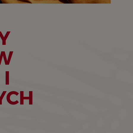
Y
W
I
YCH