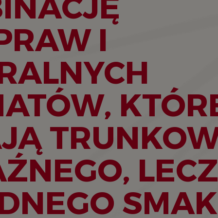
INACJĘ
PRAW I
RALNYCH
ATÓW, KTÓR
JĄ TRUNKOW
ŹNEGO, LEC
DNEGO SMAK