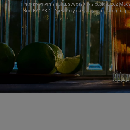
intensywnym smaku, stworzony z pasją przez Maes
Ron BACARDÍ. Niektórzy nazywają go czarną magi