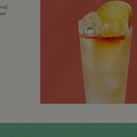
kręć
sze