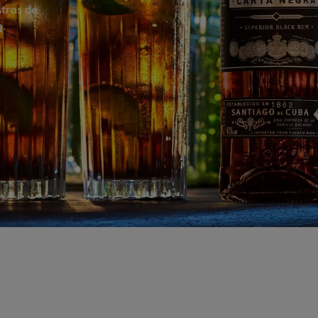
tros de
ą.