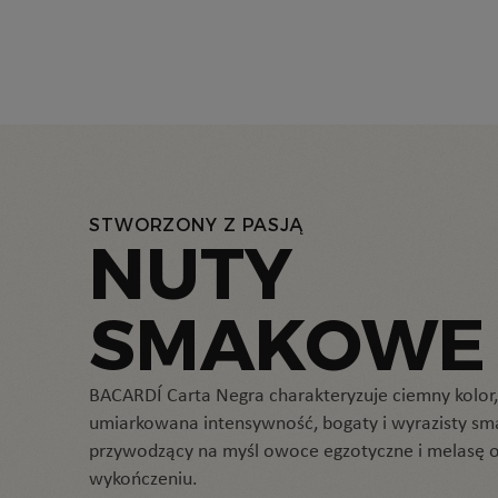
VIDEO
JAK
PRZYRZĄD
TORMENTA
STWORZONY Z PASJĄ
NEGRA
NUTY
SMAKOWE
BACARDÍ Carta Negra charakteryzuje ciemny kolor,
umiarkowana intensywność, bogaty i wyrazisty sm
przywodzący na myśl owoce egzotyczne i melasę
wykończeniu.