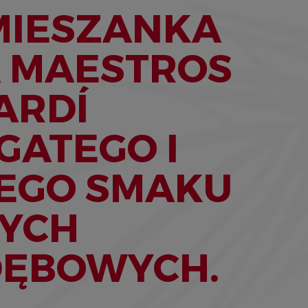
MIESZANKA
 MAESTROS
ARDÍ
GATEGO I
EGO SMAKU
YCH
DĘBOWYCH.