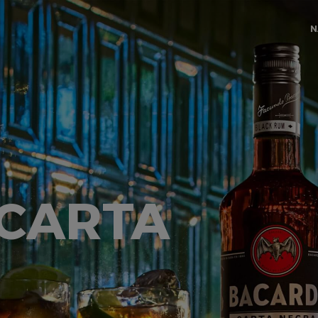
N
 CARTA