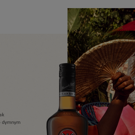
ZIĆ
ak
 o dymnym