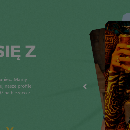
IĘ Z
 taniec. Mamy
j nasze profile
ź na bieżąco z