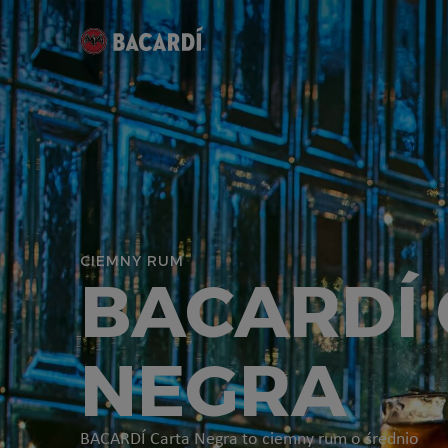
CIEMNY RUM
BACARDÍ
NEGRA
BACARDÍ Carta Negra to ciemny rum o średnio