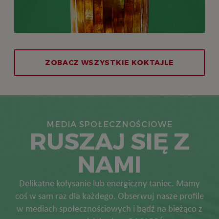
ZOBACZ WSZYSTKIE KOKTAJLE
MEDIA SPOŁECZNOŚCIOWE
RUSZAJ SIĘ Z
NAMI
Delikatne kołysanie lub energiczny taniec. Mamy
coś w sam raz dla każdego. Obserwuj nasze profile
w mediach społecznościowych i bądź na bieżąco z