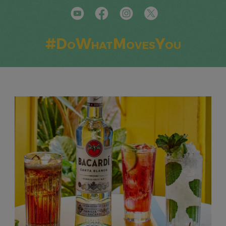
#DoWhatMovesYou