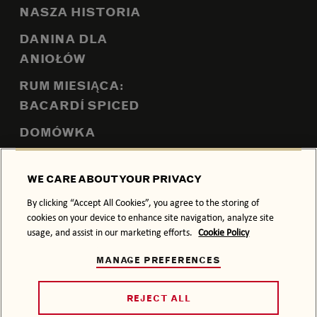
NASZA HISTORIA
DANINA DLA
ANIOŁÓW
RUM MIESIĄCA:
BACARDÍ SPICED
DOMÓWKA
RAISE YOUR SPIRITS
WE CARE ABOUT YOUR PRIVACY
By clicking “Accept All Cookies”, you agree to the storing of
O NAS
cookies on your device to enhance site navigation, analyze site
SKONTAKTUJ SIĘ Z
usage, and assist in our marketing efforts.
Cookie Policy
NAMI
MANAGE PREFERENCES
MEDIA
REJECT ALL
KARIERA