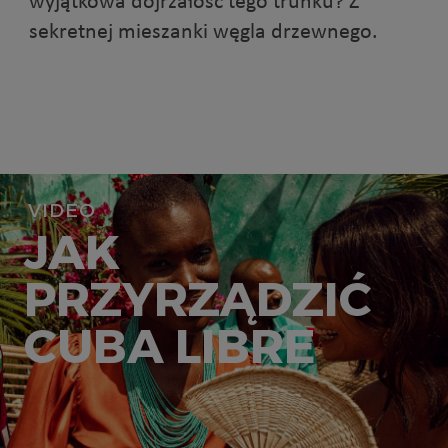
wyjątkowa dojrzałość tego trunku? Z
sekretnej mieszanki węgla drzewnego.
VIDEO
JAK
PRZYRZĄDZIĆ
CUBA LIBRE