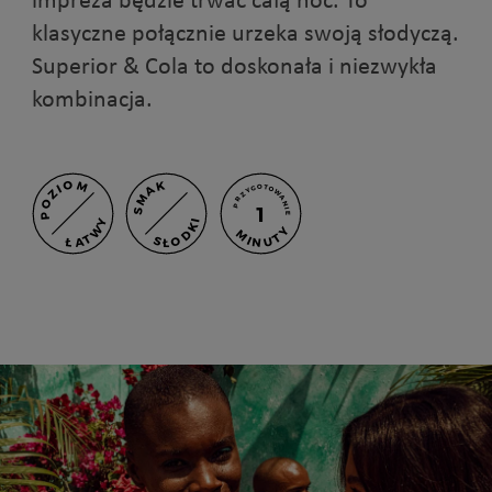
klasyczne połącznie urzeka swoją słodyczą.
Superior & Cola to doskonała i niezwykła
kombinacja.
POZIOM
SMAK
PRZYGOTOWANIE
1
ŁATWY
SŁODKI
MINUTY