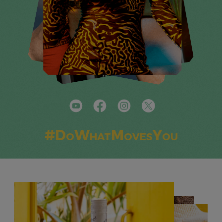
#DoWhatMovesYou