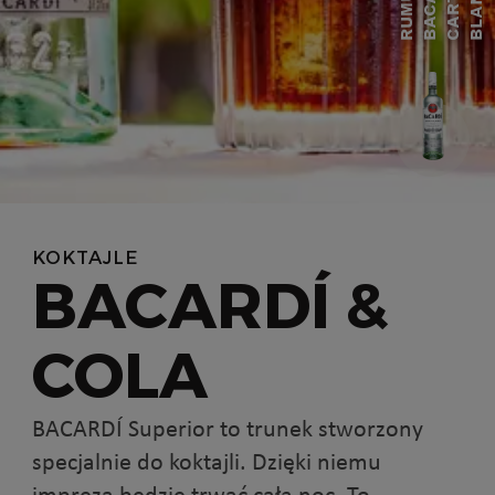
Í
D
A
R
A
C
R
U
M
U
B
A
C
A
C
A
R
T
B
L
A
N
KOKTAJLE
BACARDÍ &
COLA
BACARDÍ Superior to trunek stworzony
specjalnie do koktajli. Dzięki niemu
impreza będzie trwać całą noc. To