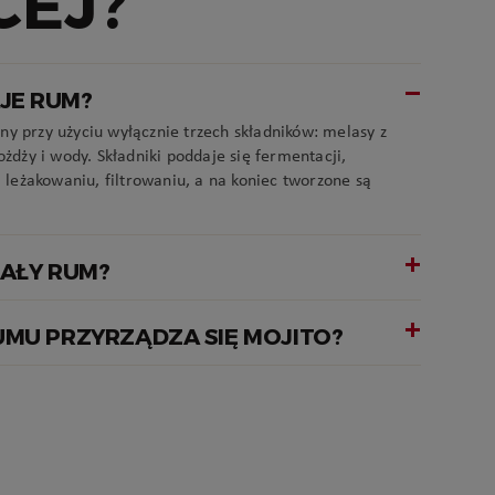
CEJ?
JE RUM?
y przy użyciu wyłącznie trzech składników: melasy z
ożdży i wody. Składniki poddaje się fermentacji,
, leżakowaniu, filtrowaniu, a na koniec tworzone są
IAŁY RUM?
UMU PRZYRZĄDZA SIĘ MOJITO?