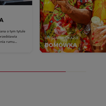
LA
dana o tym tytule
rzedstawia
SPECJALNE OKAZJE
zenia rumu
DOMÓWKA