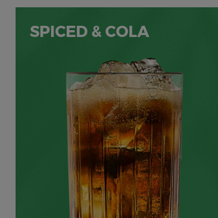
SPICED & COLA
50 ML BACARDÍ SPICED
100 ML COLI
POZIOM
SMAK
PRZYGOTOWANIE
1
SŁODKI
ŁATWY
MINUTY