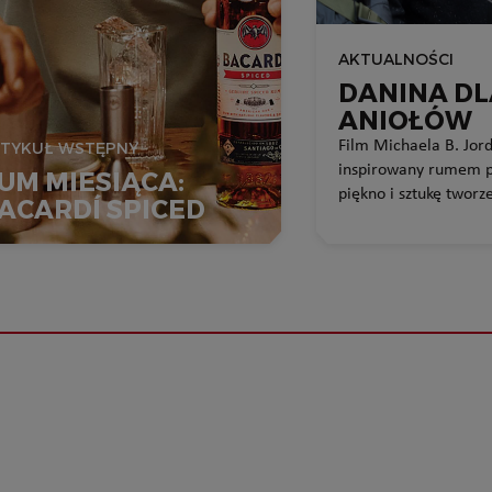
AKTUALNOŚCI
DANINA D
ANIOŁÓW
Film Michaela B. Jor
TYKUŁ WSTĘPNY
inspirowany rumem p
UM MIESIĄCA:
piękno i sztukę twor
ACARDÍ SPICED
BACARDÍ