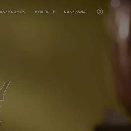
ASZE RUMY
KOKTAJLE
NASZ ŚWIAT
Y
E