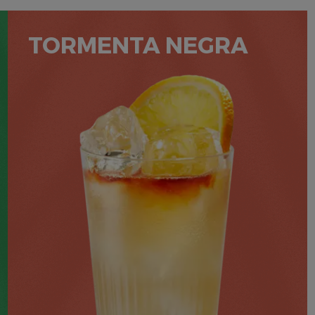
TORMENTA NEGRA
50 ML BACARDÍ CARTA NEGRA
3 ĆWIARTKI LIMONKI
3 KROPLE BITTERU ANGOSTURA®
100 ML PIWA IMBIROWEGO
POZIOM
SMAK
PRZYGOTOWANIE
KORZENNY
2
ŁATWY
MINUTY