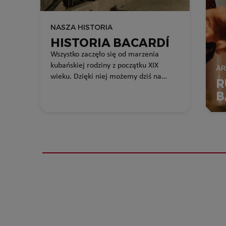
NASZA HISTORIA
HISTORIA BACARDÍ
Wszystko zaczęło się od marzenia
kubańskiej rodziny z początku XIX
AR
wieku. Dzięki niej możemy dziś na
R
całym świecie celebrować ważne dla
B
nas chwile.