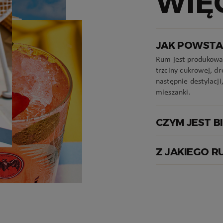
WIĘ
JAK POWSTA
Rum jest produkowan
trzciny cukrowej, dr
następnie destylacji
mieszanki.
CZYM JEST B
Z JAKIEGO R