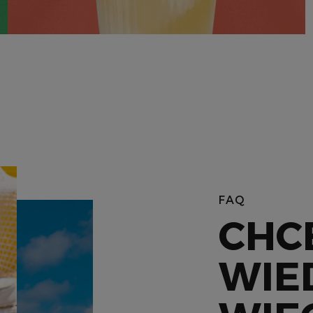
POKAŻ KOKTAJLE
FAQ
CHC
WIE