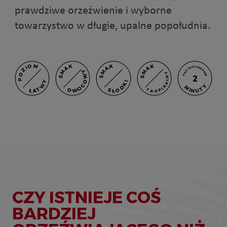
prawdziwe orzeźwienie i wyborne
towarzystwo w długie, upalne popołudnia.
POZIOM
SMAK
SMAK
SMAK
PRZYGOTOWANIE
OWOCOWY
TROPIKALNY
2
ŁATWY
SŁODKI
MINUTY
CZY ISTNIEJE COŚ
BARDZIEJ