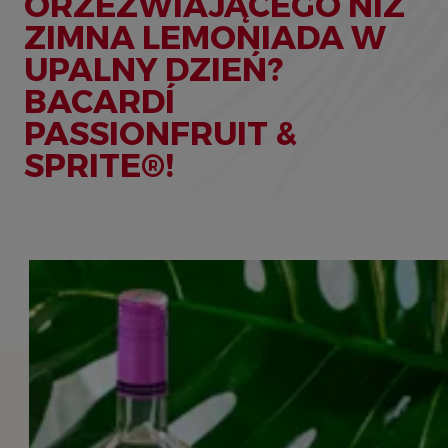
ORZEŹWIAJĄCEGO NIŻ
ZIMNA LEMONIADA W
UPALNY DZIEŃ?
BACARDÍ
PASSIONFRUIT &
SPRITE®!