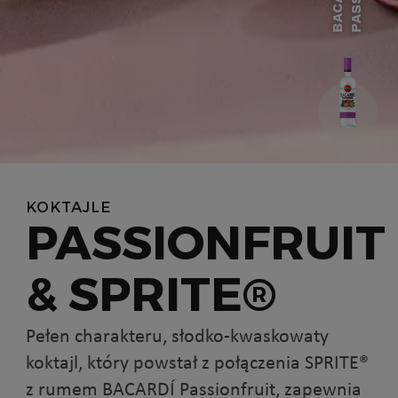
B
A
C
A
R
D
Í
P
A
S
S
I
O
N
F
R
U
I
KOKTAJLE
PASSIONFRUIT
& SPRITE®
Pełen charakteru, słodko-kwaskowaty
koktajl, który powstał z połączenia SPRITE®
z rumem BACARDÍ Passionfruit, zapewnia