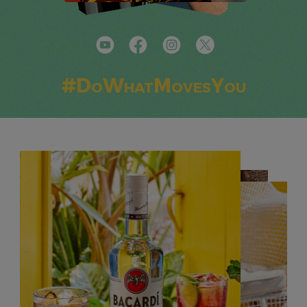
#DoWhatMovesYou