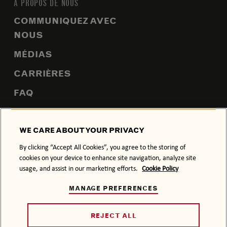
À PROPOS DE NOUS
COMMUNIQUEZ AVEC
NOUS
MÉDIAS
CARRIÈRES
FAQ
PLAN DU SITE
WE CARE ABOUT YOUR PRIVACY
By clicking “Accept All Cookies”, you agree to the storing of
cookies on your device to enhance site navigation, analyze site
POLITIQUE DE CONFIDENTIALITÉ
POLITIQUE SUR LES TÉMOINS
usage, and assist in our marketing efforts.
Cookie Policy
CONDITIONS GÉNÉRALES
MANAGE PREFERENCES
À CONSOMMER AVEC MODÉRATION.
© 2026 BACARDI, SON HABILLAGE ET LE SIGNE DE LA
REJECT ALL
CHAUVE-SOURIS SONT DES MARQUES DE COMMERCE DE