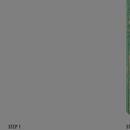
STEP 1
S