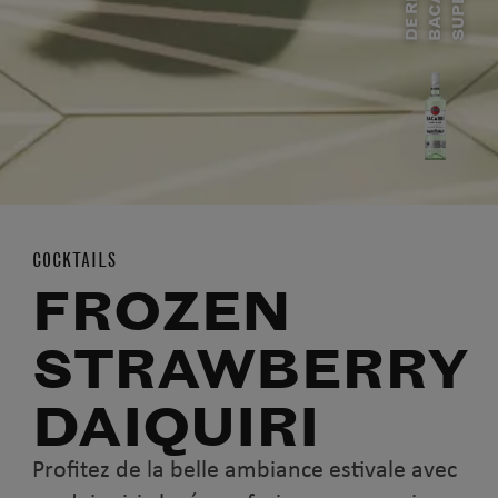
D
E
R
H
U
M
B
A
C
A
R
D
Í
S
U
P
E
R
I
O
COCKTAILS
FROZEN
STRAWBERRY
DAIQUIRI
Profitez de la belle ambiance estivale avec