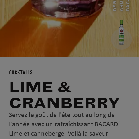
D
E
R
H
U
M
A
R
O
M
A
T
I
S
B
A
C
A
R
D
Í
L
I
M
COCKTAILS
LIME &
CRANBERRY
Servez le goût de l'été tout au long de
l'année avec un rafraîchissant BACARDÍ
Lime et canneberge. Voilà la saveur