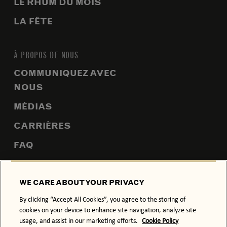
LE RHUM DU MOIS
LA FÊTE
À PROPOS DE NOUS
COMMUNIQUEZ AVEC
NOUS
MÉDIAS
CARRIÈRES
FAQ
PLAN DU SITE
WE CARE ABOUT YOUR PRIVACY
By clicking “Accept All Cookies”, you agree to the storing of
cookies on your device to enhance site navigation, analyze site
POLITIQUE DE CONFIDENTIALITÉ
POLITIQUE SUR LES TÉMOINS
usage, and assist in our marketing efforts.
Cookie Policy