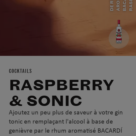
I
R
D
E
R
H
U
M
A
R
O
M
A
T
S
B
A
C
A
R
D
Í
R
A
S
P
B
E
R
COCKTAILS
RASPBERRY
& SONIC
Ajoutez un peu plus de saveur à votre gin
tonic en remplaçant l'alcool à base de
genièvre par le rhum aromatisé BACARDÍ