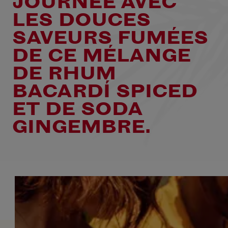
JOURNÉE AVEC
LES DOUCES
SAVEURS FUMÉES
DE CE MÉLANGE
DE RHUM
BACARDÍ SPICED
ET DE SODA
GINGEMBRE.