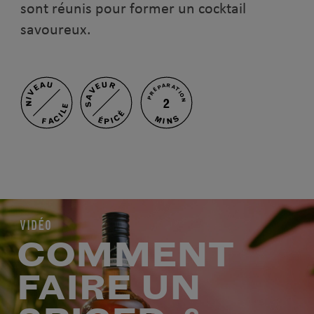
sont réunis pour former un cocktail
savoureux.
NIVEAU
SAVEUR
PRÉPARATION
2
FACILE
ÉPICÉ
MINS
VIDÉO
COMMENT
FAIRE UN