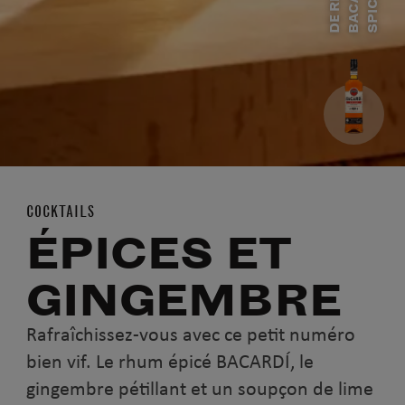
D
E
R
H
M
B
A
C
A
R
D
Í
S
P
I
C
E
U
D
COCKTAILS
ÉPICES ET
GINGEMBRE
Rafraîchissez-vous avec ce petit numéro
bien vif. Le rhum épicé BACARDÍ, le
gingembre pétillant et un soupçon de lime