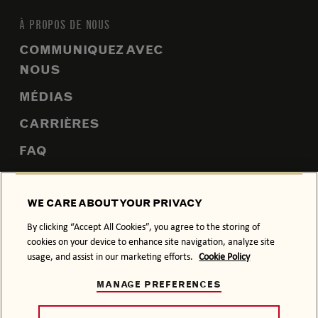
À PROPOS DE NOUS
COMMUNIQUEZ AVEC
NOUS
MÉDIAS
CARRIÈRES
FAQ
PLAN DU SITE
WE CARE ABOUT YOUR PRIVACY
By clicking “Accept All Cookies”, you agree to the storing of
cookies on your device to enhance site navigation, analyze site
POLITIQUE DE CONFIDENTIALITÉ
POLITIQUE SUR LES TÉMOINS
usage, and assist in our marketing efforts.
Cookie Policy
CONDITIONS GÉNÉRALES
MANAGE PREFERENCES
À CONSOMMER AVEC MODÉRATION.
© 2026 BACARDI, SON HABILLAGE ET LE SIGNE DE LA