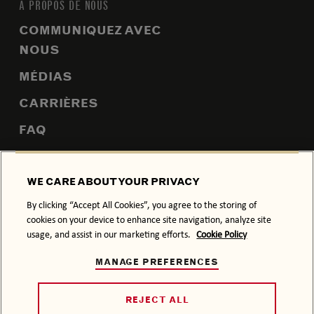
À PROPOS DE NOUS
COMMUNIQUEZ AVEC
NOUS
MÉDIAS
CARRIÈRES
FAQ
PLAN DU SITE
WE CARE ABOUT YOUR PRIVACY
By clicking “Accept All Cookies”, you agree to the storing of
cookies on your device to enhance site navigation, analyze site
POLITIQUE DE CONFIDENTIALITÉ
POLITIQUE SUR LES TÉMOINS
usage, and assist in our marketing efforts.
Cookie Policy
CONDITIONS GÉNÉRALES
MANAGE PREFERENCES
À CONSOMMER AVEC MODÉRATION.
© 2026 BACARDI, SON HABILLAGE ET LE SIGNE DE LA
REJECT ALL
CHAUVE-SOURIS SONT DES MARQUES DE COMMERCE DE