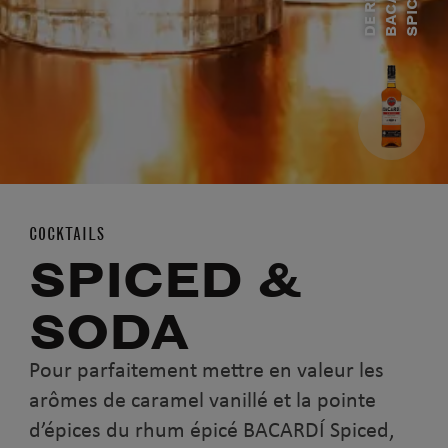
D
E
R
H
M
B
A
C
A
R
D
Í
S
P
I
C
E
U
D
COCKTAILS
SPICED &
SODA
Pour parfaitement mettre en valeur les
arômes de caramel vanillé et la pointe
d’épices du rhum épicé BACARDÍ Spiced,