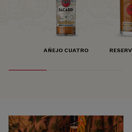
AÑEJO CUATRO
RESERV