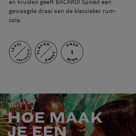
en kruiden geeft BACARDÍ Spiced een
gewaagde draai aan de klassieker rum-
cola.
PREP
FLAVOR
LEVEL
EENVOUDIG
1
SWEET
MINS
VIDEO
HOE MAAK
JE EEN