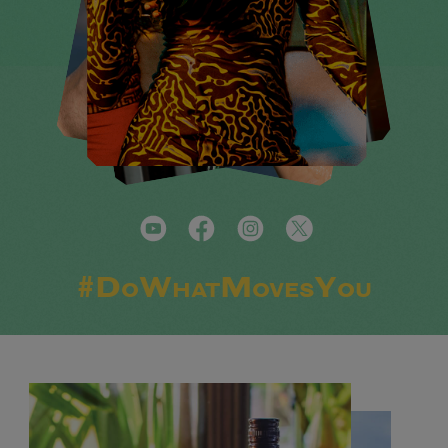
#DoWhatMovesYou