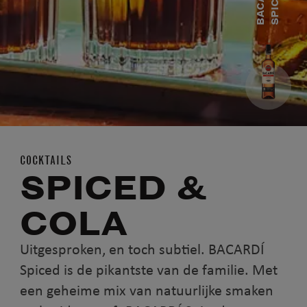
B
A
C
A
R
D
Í
S
P
I
C
E
D
COCKTAILS
SPICED &
COLA
Uitgesproken, en toch subtiel. BACARDÍ
Spiced is de pikantste van de familie. Met
een geheime mix van natuurlijke smaken