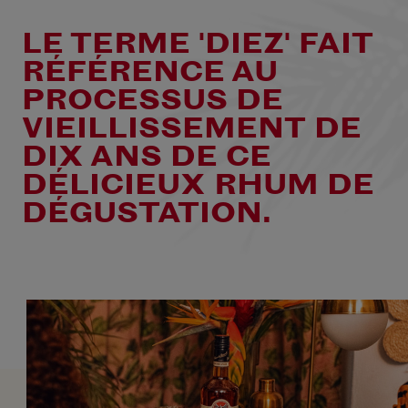
LE TERME 'DIEZ' FAIT
RÉFÉRENCE AU
PROCESSUS DE
VIEILLISSEMENT DE
DIX ANS DE CE
DÉLICIEUX RHUM DE
DÉGUSTATION.