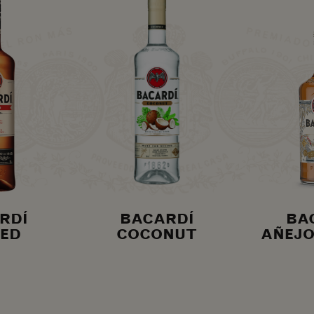
RDÍ
BACARDÍ
BA
CED
COCONUT
AÑEJO