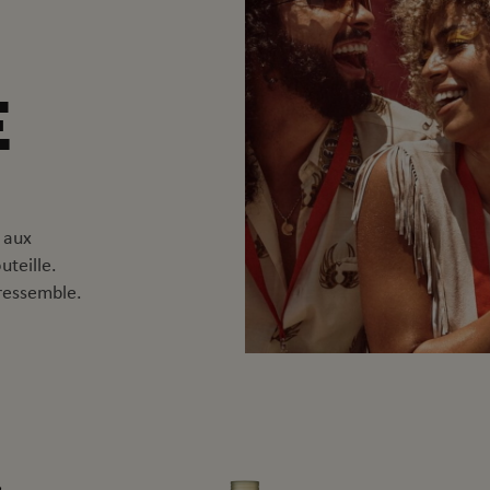
E
 aux
uteille.
ressemble.