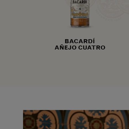
BACARDÍ
AÑEJO CUATRO