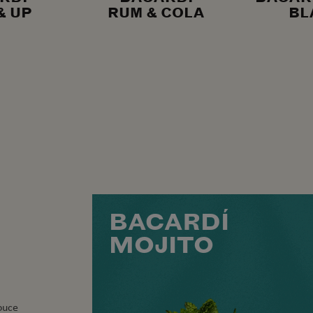
& UP
RUM & COLA
BL
BACARDÍ
MOJITO
ouce