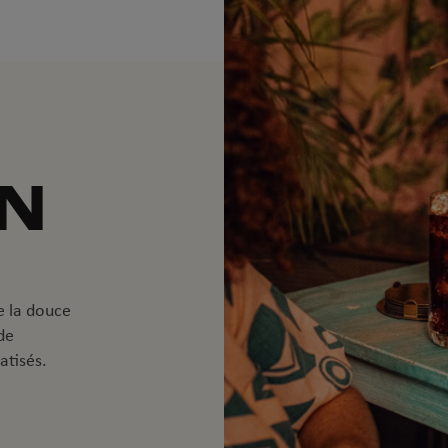
EN
e la douce
de
atisés.