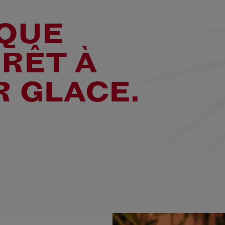
IQUE
PRÊT À
R GLACE.