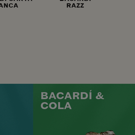
ANCA
RAZZ
BACARDÍ &
COLA