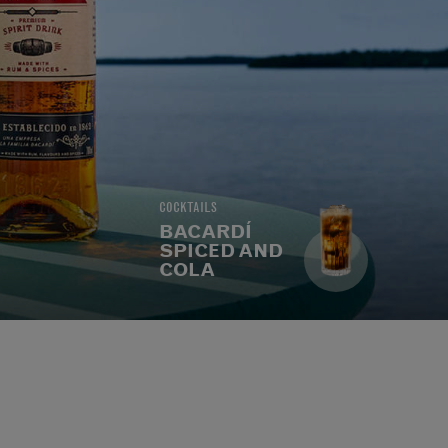
COCKTAILS
BACARDÍ
SPICED AND
COLA