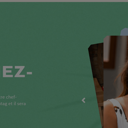
EZ-
tre chef-
g et il sera