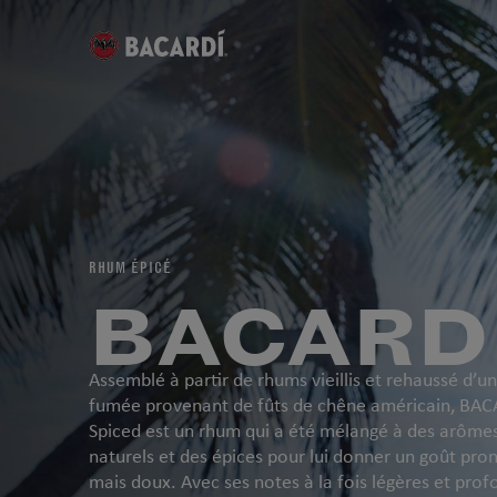
RHUM ÉPICÉ
BACARDÍ
Assemblé à partir de rhums vieillis et rehaussé d’u
fumée provenant de fûts de chêne américain, BA
Spiced est un rhum qui a été mélangé à des arôme
naturels et des épices pour lui donner un goût pro
mais doux. Avec ses notes à la fois légères et prof