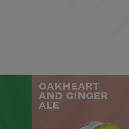
OAKHEART
AND GINGER
ALE