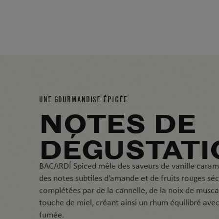
VIDÉO
COMMEN
PRÉPARE
UN SPICE
UNE GOURMANDISE ÉPICÉE
& COLA
NOTES DE
DÉGUSTATI
BACARDÍ Spiced mêle des saveurs de vanille caram
des notes subtiles d’amande et de fruits rouges sé
complétées par de la cannelle, de la noix de musc
touche de miel, créant ainsi un rhum équilibré ave
fumée.