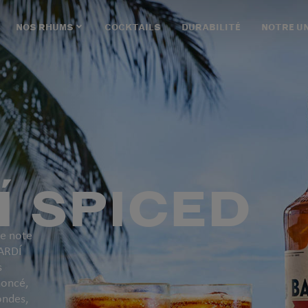
NOS RHUMS
COCKTAILS
DURABILITÉ
NOTRE U
 SPICED
ne note
CARDÍ
s
noncé,
ondes,