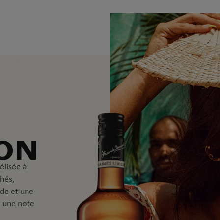
T
R
D
ON
élisée à
chés,
ade et une
c une note