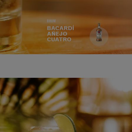
RHUM
BACARDÍ
AÑEJO
CUATRO