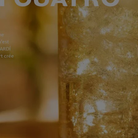
me
n'est
CARDÍ
rt crée