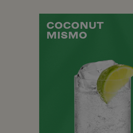
COCONUT
MISMO