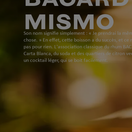
MISMO
Son nom signifie simplement : « Je prendrai la mê
chose. » En effet, cette boisson a du succès, et ce 
pas pour rien. L'association classique du rhum BA
Carta Blanca, du soda et des quartiers de citron ve
un cocktail léger, qui se boit facilement.