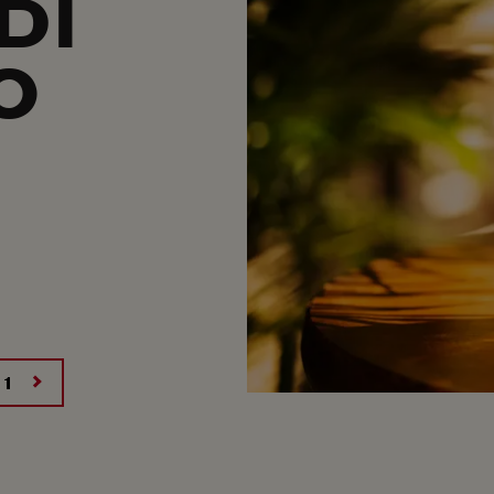
DÍ
O
O