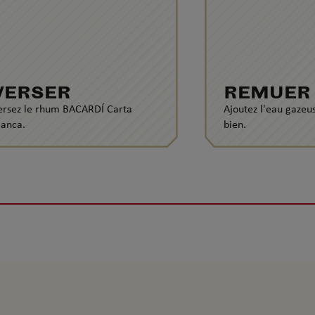
VERSER
REMUER
ersez le rhum BACARDÍ Carta
Ajoutez l'eau gazeu
lanca.
bien.