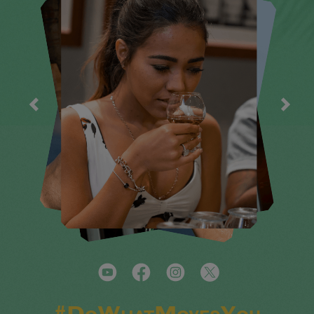
#DoWhatMovesYou