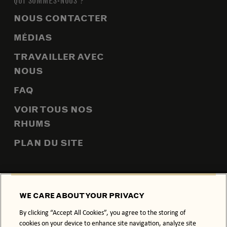
QUI SOMMES-NOUS ?
NOUS CONTACTER
MÉDIAS
TRAVAILLER AVEC
NOUS
FAQ
VOIR TOUS NOS
RHUMS
PLAN DU SITE
POLITIQUE DE CONFIDENTIALITÉ
POLITIQUE RELATIVE AUX
WE CARE ABOUT YOUR PRIVACY
COOKIES
By clicking “Accept All Cookies”, you agree to the storing of
CONDITIONS GÉNÉRALES
cookies on your device to enhance site navigation, analyze site