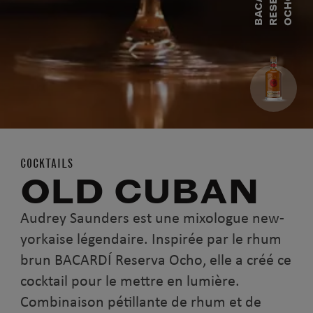
B
A
C
R
D
Í
R
E
S
E
R
V
A
O
C
H
A
O
COCKTAILS
OLD CUBAN
Audrey Saunders est une mixologue new-
yorkaise légendaire. Inspirée par le rhum
brun BACARDÍ Reserva Ocho, elle a créé ce
cocktail pour le mettre en lumière.
Combinaison pétillante de rhum et de