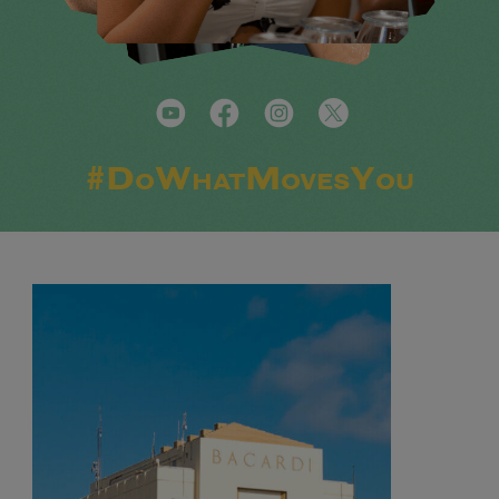
#DoWhatMovesYou