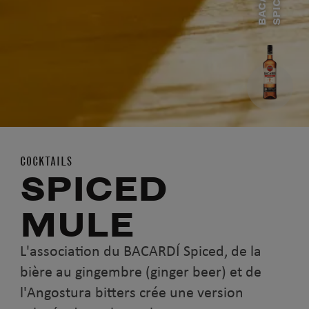
B
A
C
A
R
D
Í
S
P
I
C
E
D
COCKTAILS
SPICED
MULE
L'association du BACARDÍ Spiced, de la
bière au gingembre (ginger beer) et de
l'Angostura bitters crée une version