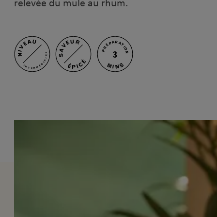
relevée du mule au rhum.
NIVEAU
SAVEUR
PRÉPARATION
3
INTERMÉDIAIRE
ÉPICÉ
MINS