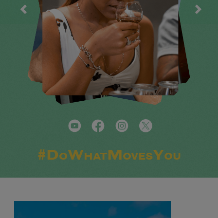
#DoWhatMovesYou