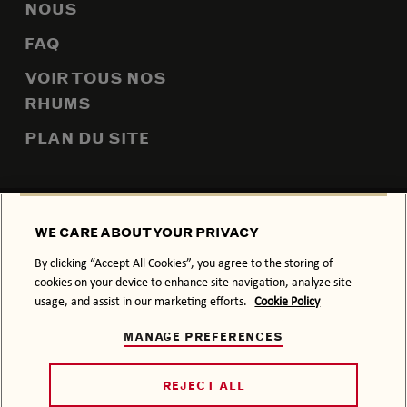
NOUS
FAQ
VOIR TOUS NOS
RHUMS
PLAN DU SITE
POLITIQUE DE CONFIDENTIALITÉ
POLITIQUE RELATIVE AUX
WE CARE ABOUT YOUR PRIVACY
COOKIES
By clicking “Accept All Cookies”, you agree to the storing of
CONDITIONS GÉNÉRALES
cookies on your device to enhance site navigation, analyze site
usage, and assist in our marketing efforts.
Cookie Policy
L’ABUS D’ALCOOL NUIT À LA SANTÉ.
MANAGE PREFERENCES
NOTRE SAVOIR-FAIRE SE DÉGUSTE AVEC SAGESSE.
© 2026 BACARDÍ, SON HABILLAGE COMMERCIAL ET LE
LOGO CHAUVE-SOURIS SONT DES MARQUES DE
REJECT ALL