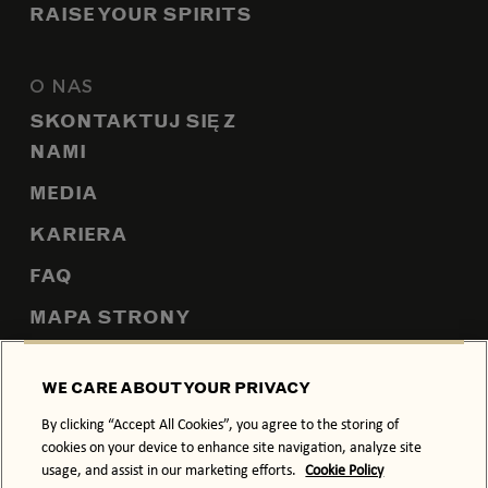
RAISE YOUR SPIRITS
O NAS
SKONTAKTUJ SIĘ Z
NAMI
MEDIA
KARIERA
FAQ
MAPA STRONY
WE CARE ABOUT YOUR PRIVACY
POLITYKA PRYWATNOŚCI
POLITYKA COOCKIES
By clicking “Accept All Cookies”, you agree to the storing of
cookies on your device to enhance site navigation, analyze site
WARUNKI
usage, and assist in our marketing efforts.
Cookie Policy