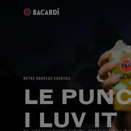
NOTRE NOUVEAU COCKTAIL
LE PUN
I LUV IT
Co-créé avec Camila Cabello, c’est le punch au rh