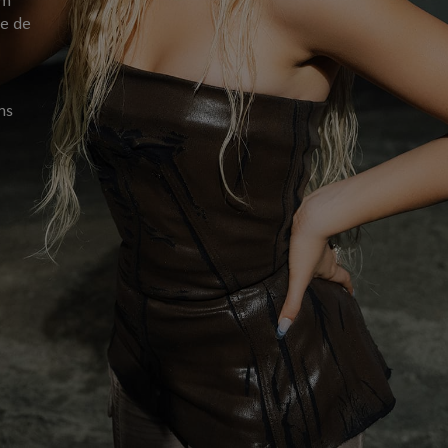
le de
ns