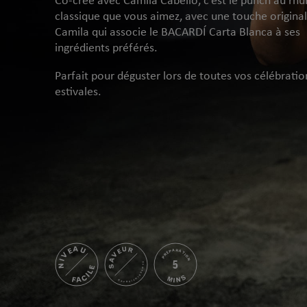
classique que vous aimez, avec une touche origina
Camila qui associe le BACARDÍ Carta Blanca à ses
ingrédients préférés.
Parfait pour déguster lors de toutes vos célébratio
estivales.
NIVEAU
SAVEUR
PRÉPARATION
5
RAFRAÎCHISSANTE
FACILE
MINS