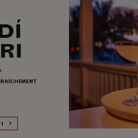
IRI
DÍ
RI
A
 FRAÎCHEMENT