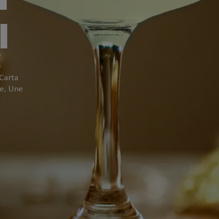
I
e
e
Carta
re. Une