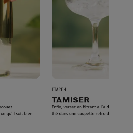
ÉTAPE 4
TAMISER
secouez
Enfin, versez en filtrant à l'aide d'un filtre
e qu'il soit bien
thé dans une coupette refroidie.