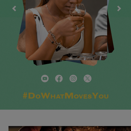
#DoWhatMovesYou