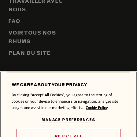
TRAVAILLER AVEC
NOUS
FAQ
VOIR TOUS NOS
RHUMS
PLAN DU SITE
POLITIQUE DE CONFIDENTIALITÉ
POLITIQUE RELATIVE AUX
WE CARE ABOUT YOUR PRIVACY
COOKIES
By clicking “Accept All Cookies”, you agree to the storing of
CONDITIONS GÉNÉRALES
cookies on your device to enhance site navigation, analyze site
usage, and assist in our marketing efforts.
Cookie Policy
L’ABUS D’ALCOOL NUIT À LA SANTÉ.
MANAGE PREFERENCES
NOTRE SAVOIR-FAIRE SE DÉGUSTE AVEC SAGESSE.
© 2026 BACARDÍ, SON HABILLAGE COMMERCIAL ET LE
LOGO CHAUVE-SOURIS SONT DES MARQUES DE
REJECT ALL