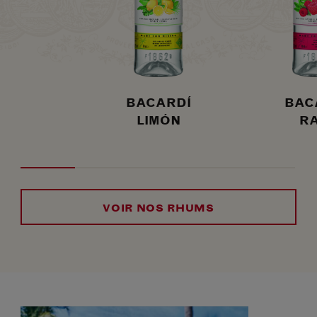
BACARDÍ
BAC
LIMÓN
RA
VOIR NOS RHUMS