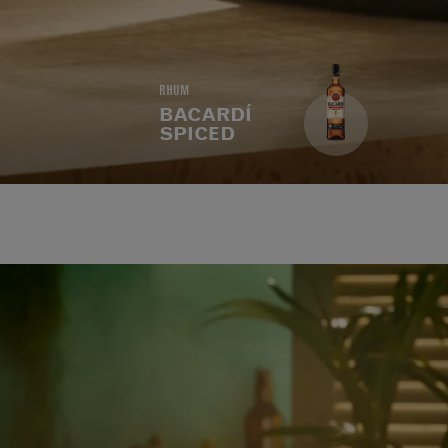
RHUM
BACARDÍ
SPICED