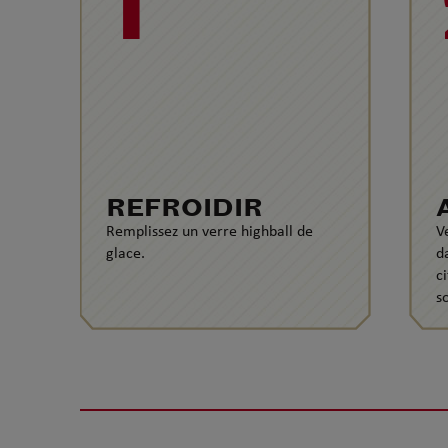
1
REFROIDIR
Remplissez un verre highball de
V
glace.
d
ci
s