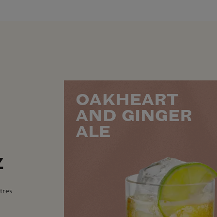
OAKHEART
AND GINGER
ALE
Z
utres