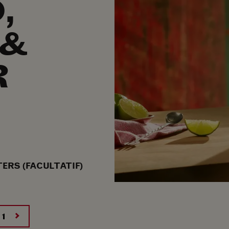
,
 &
R
ERS (FACULTATIF)