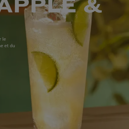
 APPLE &
r le
e et du