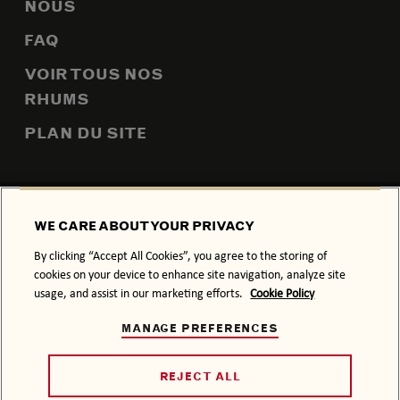
NOUS
FAQ
VOIR TOUS NOS
RHUMS
PLAN DU SITE
POLITIQUE DE CONFIDENTIALITÉ
POLITIQUE RELATIVE AUX
WE CARE ABOUT YOUR PRIVACY
COOKIES
By clicking “Accept All Cookies”, you agree to the storing of
CONDITIONS GÉNÉRALES
cookies on your device to enhance site navigation, analyze site
usage, and assist in our marketing efforts.
Cookie Policy
L’ABUS D’ALCOOL NUIT À LA SANTÉ.
MANAGE PREFERENCES
NOTRE SAVOIR-FAIRE SE DÉGUSTE AVEC SAGESSE.
© 2026 BACARDÍ, SON HABILLAGE COMMERCIAL ET LE
LOGO CHAUVE-SOURIS SONT DES MARQUES DE
REJECT ALL
COMMERCE DE BACARDI & COMPANY LIMITED. BACARDÍ